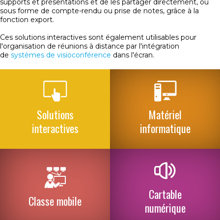
supports et présentations et de les partager directement, ou
sous forme de compte-rendu ou prise de notes, grâce à la
fonction export.
Ces solutions interactives sont également utilisables pour
l'organisation de réunions à distance par l'intégration
de
systèmes de visioconférence
dans l'écran.
Solutions
Matériel
interactives
informatique
Cartable
Classe mobile
numérique