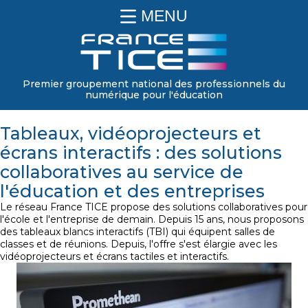
MENU
Premier groupement national des professionnels du
numérique pour l'éducation
Tableaux, vidéoprojecteurs et
écrans interactifs : des solutions
collaboratives au service de
l'éducation et des entreprises
Le réseau France TICE propose des solutions collaboratives pour
l'école et l'entreprise de demain. Depuis 15 ans, nous proposons
des tableaux blancs interactifs (TBI) qui équipent salles de
classes et de réunions. Depuis, l'offre s'est élargie avec les
vidéoprojecteurs et écrans tactiles et interactifs.